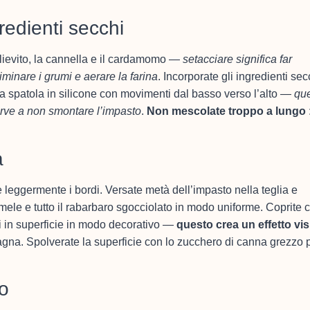
redienti secchi
il lievito, la cannella e il cardamomo —
setacciare significa far
iminare i grumi e aerare la farina
. Incorporate gli ingredienti sec
la spatola in silicone con movimenti dal basso verso l’alto —
qu
rve a non smontare l’impasto
.
Non mescolate troppo a lungo
a
e leggermente i bordi. Versate metà dell’impasto nella teglia e
e mele e tutto il rabarbaro sgocciolato in modo uniforme. Coprite c
i in superficie in modo decorativo —
questo crea un effetto vis
ntagna. Spolverate la superficie con lo zucchero di canna grezzo 
to