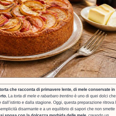
 torta che racconta di primavere lente, di mele conservate in
rto.
La
torta di mele e rabarbaro trentino
è uno di quei dolci che
dall’istinto e dalla stagione. Oggi, questa preparazione ritrova 
semplicità disarmante e a un equilibrio di sapori che non smette
o si sposa con la dolcezza morbida delle mele
, creando un