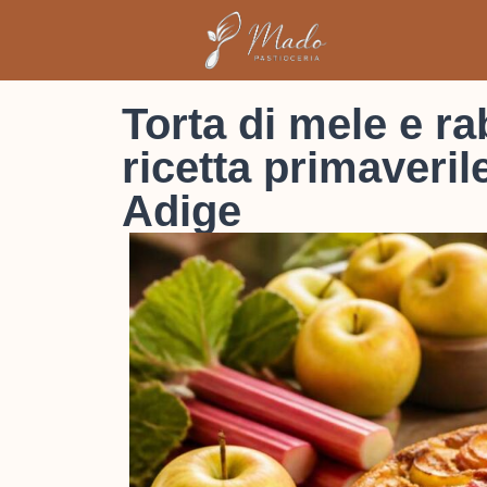
Torta di mele e ra
ricetta primaveril
Adige