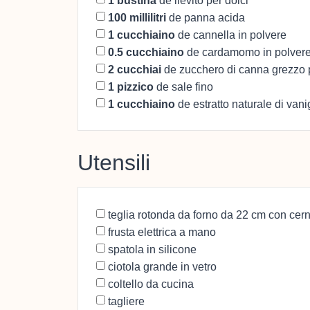
1
bustina
de lievito per dolci
100
millilitri
de panna acida
1
cucchiaino
de cannella in polvere
0.5
cucchiaino
de cardamomo in polver
2
cucchiai
de zucchero di canna grezzo 
1
pizzico
de sale fino
1
cucchiaino
de estratto naturale di vani
Utensili
teglia rotonda da forno da 22 cm con cern
frusta elettrica a mano
spatola in silicone
ciotola grande in vetro
coltello da cucina
tagliere