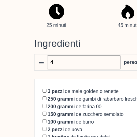
25 minuti
45 minut
Ingredienti
–
pers
3
pezzi
de mele golden o renette
250
grammi
de gambi di rabarbaro fresch
200
grammi
de farina 00
150
grammi
de zucchero semolato
100
grammi
de burro
2
pezzi
de uova