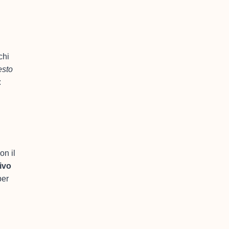
chi
esto
:
on il
ivo
per