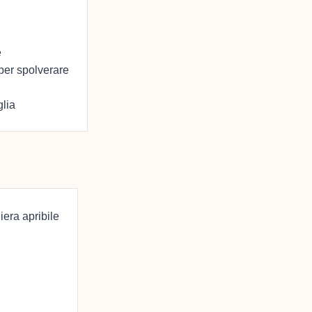
e
per spolverare
glia
iera apribile