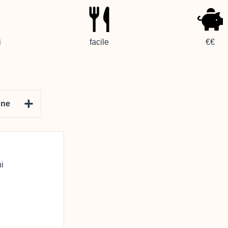
i
facile
€€
+
one
i