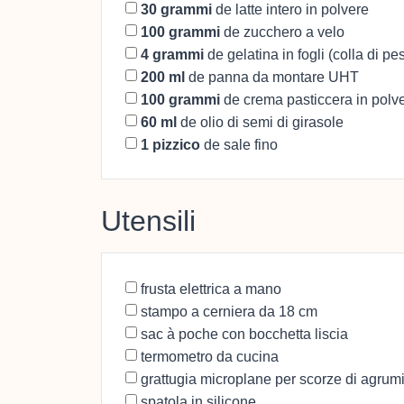
30
grammi
de latte intero in polvere
100
grammi
de zucchero a velo
4
grammi
de gelatina in fogli (colla di pe
200
ml
de panna da montare UHT
100
grammi
de crema pasticcera in polv
60
ml
de olio di semi di girasole
1
pizzico
de sale fino
Utensili
frusta elettrica a mano
stampo a cerniera da 18 cm
sac à poche con bocchetta liscia
termometro da cucina
grattugia microplane per scorze di agrum
spatola in silicone