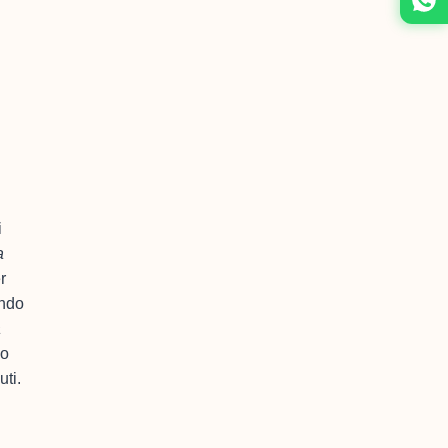
i
a
r
ando
a
lo
ti.