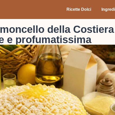
Ricette Dolci
Ingredi
imoncello della Costiera
ce e profumatissima