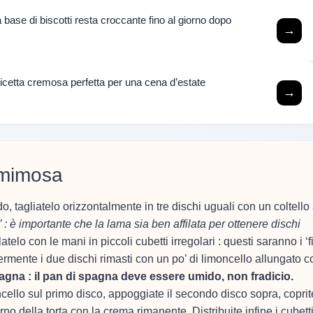
base di biscotti resta croccante fino al giorno dopo
→
ricetta cremosa perfetta per una cena d’estate
→
a mimosa
 tagliatelo orizzontalmente in tre dischi uguali con un coltello
 : è importante che la lama sia ben affilata per ottenere dischi
elo con le mani in piccoli cubetti irregolari : questi saranno i ‘fi
rmente i due dischi rimasti con un po’ di limoncello allungato c
gna : il pan di spagna deve essere umido, non fradicio.
ello sul primo disco, appoggiate il secondo disco sopra, coprit
no della torta con la crema rimanente. Distribuite infine i cubetti