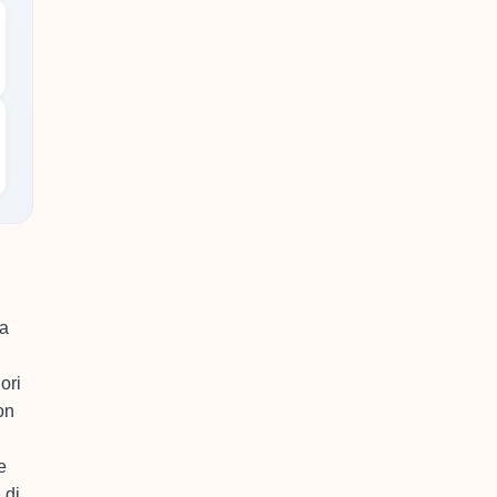
 a
ori
on
e
 di