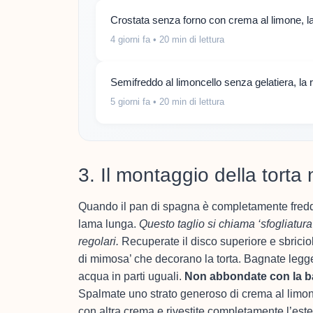
Crostata senza forno con crema al limone, la 
4 giorni fa
• 20 min di lettura
Semifreddo al limoncello senza gelatiera, la 
5 giorni fa
• 20 min di lettura
3. Il montaggio della tort
Quando il pan di spagna è completamente freddo,
lama lunga.
Questo taglio si chiama ‘sfogliatura’
regolari.
Recuperate il disco superiore e sbriciolat
di mimosa’ che decorano la torta. Bagnate legge
acqua in parti uguali.
Non abbondate con la ba
Spalmate uno strato generoso di crema al limonc
con altra crema e rivestite completamente l’ester