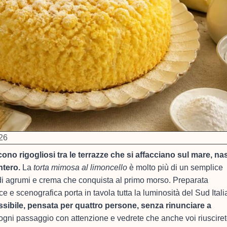
26
cono rigogliosi tra le terrazze che si affacciano sul mare, na
ntero.
La
torta mimosa al limoncello
è molto più di un semplice
di agrumi e crema che conquista al primo morso. Preparata
e e scenografica porta in tavola tutta la luminosità del Sud Itali
sibile, pensata per quattro persone, senza rinunciare a
gni passaggio con attenzione e vedrete che anche voi riusciret