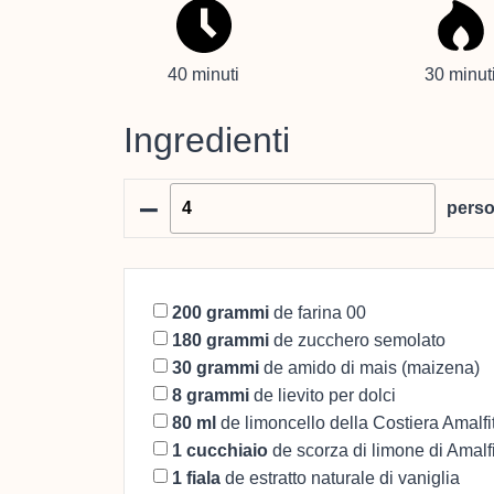
40 minuti
30 minut
Ingredienti
–
pers
200
grammi
de farina 00
180
grammi
de zucchero semolato
30
grammi
de amido di mais (maizena)
8
grammi
de lievito per dolci
80
ml
de limoncello della Costiera Amalf
1
cucchiaio
de scorza di limone di Amalf
1
fiala
de estratto naturale di vaniglia