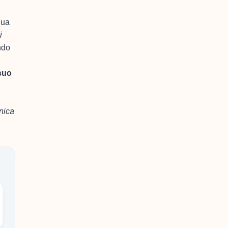
qua
i
ndo
 suo
nica