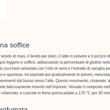
na soffice
mido di mais, il lievito per dolci, il latte in polvere e il pizzico d
più leggero e soffice, abbassando la percentuale di glutine nell
 lo zucchero semolato con l’olio di semi e l’estratto di vaniglia pe
iaro e spumoso. Incorporate poi gradualmente le polveri, mescol
ovimenti dal basso verso l’alto.
Questo movimento, chiamato ‘
ete faticosamente inserito nell’impasto.
Versate il composto nel
nfarinato, e cuocete in forno preriscaldato a 170 °C per 30 minu
profumata