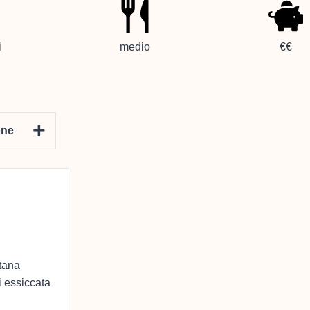
i
medio
€€
+
one
itana
i essiccata