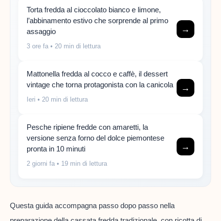
Torta fredda al cioccolato bianco e limone,
l’abbinamento estivo che sorprende al primo
→
assaggio
3 ore fa
• 20 min di lettura
Mattonella fredda al cocco e caffè, il dessert
vintage che torna protagonista con la canicola
→
Ieri
• 20 min di lettura
Pesche ripiene fredde con amaretti, la
versione senza forno del dolce piemontese
→
pronta in 10 minuti
2 giorni fa
• 19 min di lettura
Questa guida accompagna passo dopo passo nella
preparazione della cassata fredda tradizionale, con ricotta di