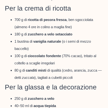
Per la crema di ricotta
700 g di
ricotta di pecora fresca
, ben sgocciolata
(almeno 4 ore in colino a maglia fine)
180 g di
zucchero a velo setacciato
1 bustina di
vaniglia naturale
(o i semi di mezzo
baccello)
100 g di
cioccolato fondente
(70% cacao), tritato al
coltello a scaglie irregolari
80 g di
canditi misti
di qualità (cedro, arancia, zucca —
detti
zuccata
), tagliati a cubetti piccoli
Per la glassa e la decorazione
250 g di
zucchero a velo
40–50 ml di
acqua tiepida