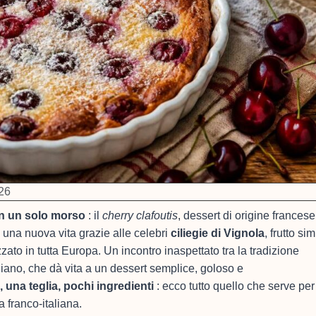
26
in un solo morso
: il
cherry clafoutis
, dessert di origine francese
 una nuova vita grazie alle celebri
ciliegie di Vignola
, frutto si
ato in tutta Europa. Un incontro inaspettato tra la tradizione
liano, che dà vita a un dessert semplice, goloso e
 una teglia, pochi ingredienti
: ecco tutto quello che serve per
 franco-italiana.