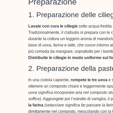
Preparazione
1. Preparazione delle cilie
Lavate con cura le ciliegie
sotto acqua fredda 
Tradizionalmente, il clafoutis si prepara con le ci
durante la cottura un leggero aroma di mandorl
base di uova, farina e latte, che cuoce intorno 
più comoda da mangiare, soprattutto per i bambin
Distribuite le ciliegie in modo uniforme sul f
2. Preparazione della past
In una ciotola capiente,
rompete le tre uova
e s
ottenere un composto chiaro e leggermente s
uova significa incorporare aria nel composto sb
soffice)
. Aggiungete poi l’estratto di vaniglia, il 
la farina
(setacciare significa far passare la far
direttamente nel composto, mescolando con la frus