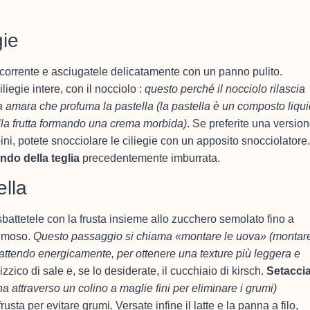
gie
corrente e asciugatele delicatamente con un panno pulito.
liegie intere, con il nocciolo :
questo perché il nocciolo rilascia
a amara che profuma la pastella
(la pastella è un composto liqu
alla frutta formando una crema morbida)
. Se preferite una versio
i, potete snocciolare le ciliegie con un apposito snocciolatore.
ondo della teglia
precedentemente imburrata.
ella
battetele con la frusta insieme allo zucchero semolato fino a
pumoso.
Questo passaggio si chiama «montare le uova»
(montare
attendo energicamente, per ottenere una texture più leggera e
pizzico di sale e, se lo desiderate, il cucchiaio di kirsch.
Setacci
ina attraverso un colino a maglie fini per eliminare i grumi)
ta per evitare grumi. Versate infine il latte e la panna a filo,