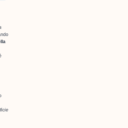
a
sando
lla
è
o
ficie