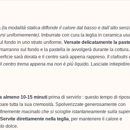
a
(la modalità statica diffonde il calore dal basso e dall’alto senz
arsi uniformemente)
. Imburrate con cura la teglia in ceramica u
 sul fondo in uno strato uniforme.
Versate delicatamente la paste
rimarranno sul fondo e la pastella le avvolgerà durante la cottura.
perficie sarà dorata e il centro sarà appena rappreso.
Il clafoutis 
il centro trema appena ma non è più liquido.
Lasciate intiepidire
e
tis almeno 10-15 minuti
prima di servirlo : questo tempo di ripos
luppare tutta la sua cremosità. Spolverizzate generosamente con
 finemente macinato che si scioglie istantaneamente sulla super
Servite direttamente nella teglia
, per mantenere il calore e
sto dolce.