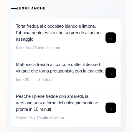
LEGGI ANCHE
Torta fredda al cioccolato bianco e limone,
l’abbinamento estivo che sorprende al primo
→
assaggio
6 ore fa
• 20 min di lettura
Mattonella fredda al cocco e caffè, il dessert
vintage che torna protagonista con la canicola
→
Ieri
• 20 min di lettura
Pesche ripiene fredde con amaretti, la
versione senza forno del dolce piemontese
→
pronta in 10 minuti
2 giorni fa
• 19 min di lettura