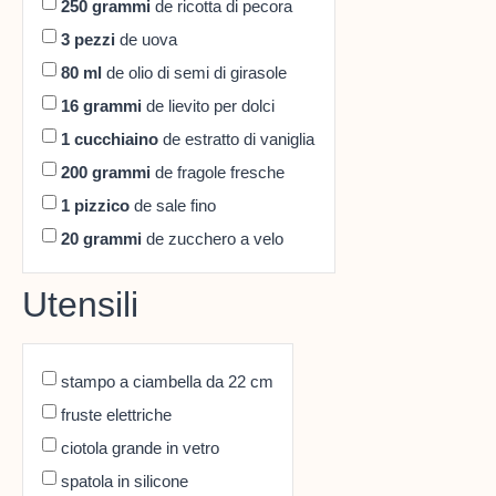
250
grammi
de ricotta di pecora
3
pezzi
de uova
80
ml
de olio di semi di girasole
16
grammi
de lievito per dolci
1
cucchiaino
de estratto di vaniglia
200
grammi
de fragole fresche
1
pizzico
de sale fino
20
grammi
de zucchero a velo
Utensili
stampo a ciambella da 22 cm
fruste elettriche
ciotola grande in vetro
spatola in silicone