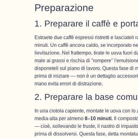
Preparazione
1. Preparare il caffè e port
Estraete due caffè espressi ristretti e lasciate
minuti. Un caffè ancora caldo, se incorporato ne
lievitazione. Nel frattempo, tirate le uova fuori 
male ai grassi e rischia di "rompere" l'emulsion
disponeteli sul piano di lavoro. Questa fase di
m
prima di iniziare — non è un dettaglio accessorio
mano evita errori di distrazione.
2. Preparare la base com
In una ciotola capiente, montate le uova con lo z
media-alta per almeno
8–10 minuti
. Il compost
— cioè, sollevando le fruste, il nastro di impast
prima di dissolversi. Questa fase, detta
montatu