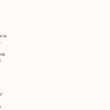
e la
a
nti
i
à
e"
n