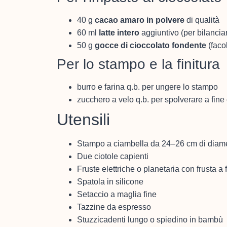
40 g
cacao amaro in polvere
di qualità
60 ml
latte intero
aggiuntivo (per bilancia
50 g
gocce di cioccolato fondente
(facol
Per lo stampo e la finitura
burro e farina q.b. per ungere lo stampo
zucchero a velo q.b. per spolverare a fine 
Utensili
Stampo a ciambella da 24–26 cm di diamet
Due ciotole capienti
Fruste elettriche o planetaria con frusta a f
Spatola in silicone
Setaccio a maglia fine
Tazzine da espresso
Stuzzicadenti lungo o spiedino in bambù