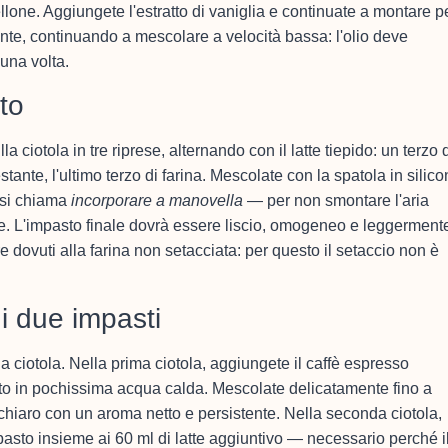
lone. Aggiungete l'estratto di vaniglia e continuate a montare p
amente, continuando a mescolare a velocità bassa: l'olio deve
una volta.
ito
la ciotola in tre riprese, alternando con il latte tiepido: un terzo 
 restante, l'ultimo terzo di farina. Mescolate con la spatola in silic
 si chiama
incorporare a manovella
— per non smontare l'aria
. L'impasto finale dovrà essere liscio, omogeneo e leggerment
dovuti alla farina non setacciata: per questo il setaccio non è
i due impasti
 ciotola. Nella prima ciotola, aggiungete il caffè espresso
iolto in pochissima acqua calda. Mescolate delicatamente fino a
hiaro con un aroma netto e persistente. Nella seconda ciotola,
pasto insieme ai 60 ml di latte aggiuntivo — necessario perché i