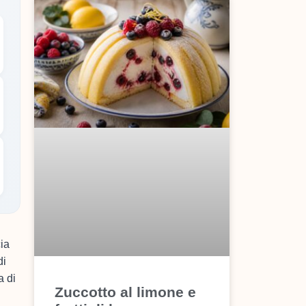
ia
di
a di
Zuccotto al limone e