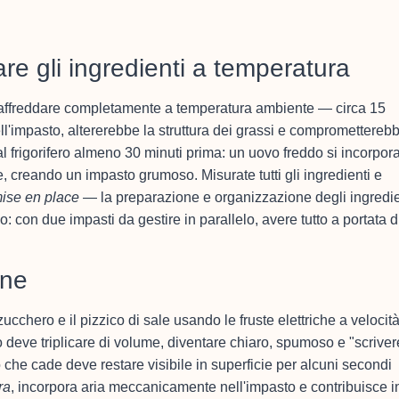
are gli ingredienti a temperatura
li raffreddare completamente a temperatura ambiente — circa 15
ll'impasto, altererebbe la struttura dei grassi e comprometterebb
dal frigorifero almeno 30 minuti prima: un uovo freddo si incorpor
e, creando un impasto grumoso. Misurate tutti gli ingredienti e
ise en place
— la preparazione e organizzazione degli ingredie
: con due impasti da gestire in parallelo, avere tutto a portata d
une
ucchero e il pizzico di sale usando le fruste elettriche a velocit
o deve triplicare di volume, diventare chiaro, spumoso e "scriver
o che cade deve restare visibile in superficie per alcuni secondi
ra
, incorpora aria meccanicamente nell'impasto e contribuisce i