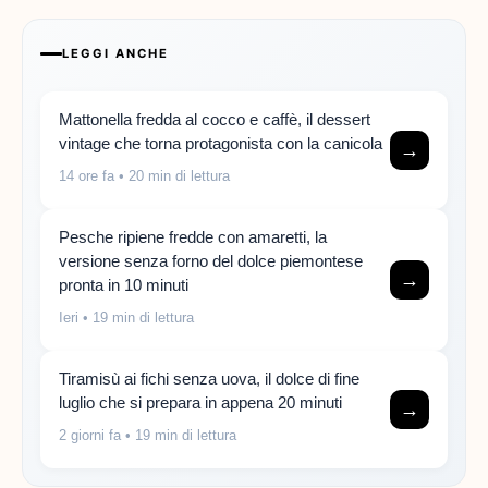
LEGGI ANCHE
Mattonella fredda al cocco e caffè, il dessert
vintage che torna protagonista con la canicola
→
14 ore fa
• 20 min di lettura
Pesche ripiene fredde con amaretti, la
versione senza forno del dolce piemontese
→
pronta in 10 minuti
Ieri
• 19 min di lettura
Tiramisù ai fichi senza uova, il dolce di fine
luglio che si prepara in appena 20 minuti
→
2 giorni fa
• 19 min di lettura