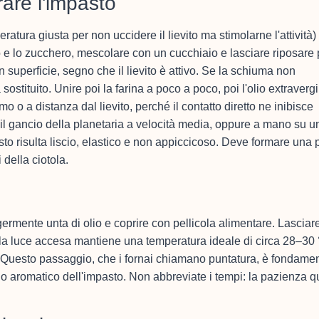
arare l'impasto
atura giusta per non uccidere il lievito ma stimolarne l'attività) 
o e lo zucchero, mescolare con un cucchiaio e lasciare riposare 
 superficie, segno che il lievito è attivo. Se la schiuma non
sostituito. Unire poi la farina a poco a poco, poi l'olio extraverg
o o a distanza dal lievito, perché il contatto diretto ne inibisce
 il gancio della planetaria a velocità media, oppure a mano su u
sto risulta liscio, elastico e non appiccicoso. Deve formare una 
della ciotola.
ermente unta di olio e coprire con pellicola alimentare. Lasciar
on la luce accesa mantiene una temperatura ideale di circa 28–30
. Questo passaggio, che i fornai chiamano puntatura, è fondame
ofilo aromatico dell'impasto. Non abbreviate i tempi: la pazienza q