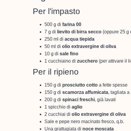
Per l'impasto
500 g di
farina 00
7 g di
lievito di birra secco
(oppure 25 g d
250 ml di
acqua tiepida
50 ml di
olio extravergine di oliva
10 g di
sale fino
1 cucchiaino di
zucchero
(per attivare il l
Per il ripieno
150 g di
prosciutto cotto
a fette spesse
150 g di
scamorza affumicata
, tagliata a
200 g di
spinaci freschi
, già lavati
1 spicchio di
aglio
2 cucchiai di
olio extravergine di oliva
Sale e pepe nero macinato fresco, q.b.
Una grattugiata di
noce moscata