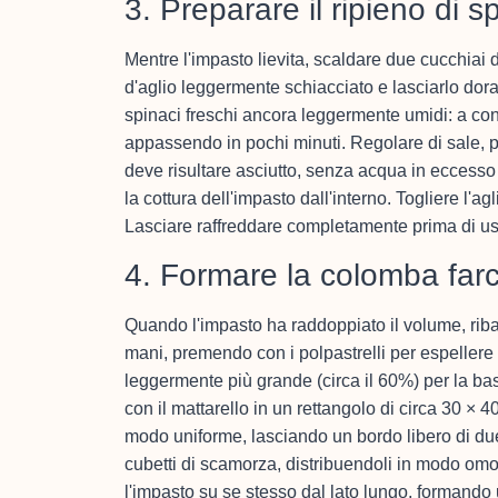
3. Preparare il ripieno di s
Mentre l'impasto lievita, scaldare due cucchiai 
d'aglio leggermente schiacciato e lasciarlo dor
spinaci freschi ancora leggermente umidi: a cont
appassendo in pochi minuti. Regolare di sale, 
deve risultare asciutto, senza acqua in eccess
la cottura dell'impasto dall'interno. Togliere l'agl
Lasciare raffreddare completamente prima di usa
4. Formare la colomba farc
Quando l'impasto ha raddoppiato il volume, ribal
mani, premendo con i polpastrelli per espellere 
leggermente più grande (circa il 60%) per la bas
con il mattarello in un rettangolo di circa 30 × 4
modo uniforme, lasciando un bordo libero di due ce
cubetti di scamorza, distribuendoli in modo omog
l'impasto su se stesso dal lato lungo, formando 