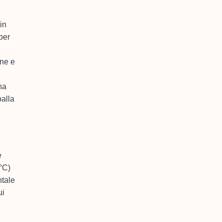
in
per
ine e
na
palla
e
 °C)
ntale
ui