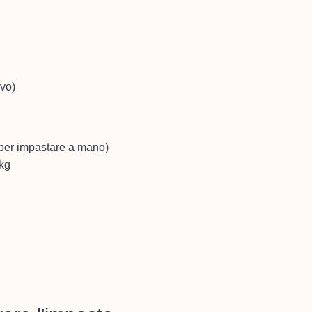
ivo)
 per impastare a mano)
 kg