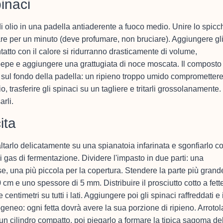
pinaci
di olio in una padella antiaderente a fuoco medio. Unire lo spicc
are per un minuto (deve profumare, non bruciare). Aggiungere gl
atto con il calore si ridurranno drasticamente di volume,
pepe e aggiungere una grattugiata di noce moscata. Il composto
o sul fondo della padella: un ripieno troppo umido comprometter
io, trasferire gli spinaci su un tagliere e tritarli grossolanamente.
rli.
ita
tarlo delicatamente su una spianatoia infarinata e sgonfiarlo co
i gas di fermentazione. Dividere l'impasto in due parti: una
e, una più piccola per la copertura. Stendere la parte più grand
0 cm e uno spessore di 5 mm. Distribuire il prosciutto cotto a fett
ntimetri su tutti i lati. Aggiungere poi gli spinaci raffreddati e 
eneo: ogni fetta dovrà avere la sua porzione di ripieno. Arrotol
un cilindro compatto, poi piegarlo a formare la tipica sagoma de