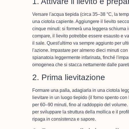
1. Attivare il lievito e prep
Versare l'acqua tiepida (circa 35–38 °C, la temper
una ciotola capiente. Aggiungere il lievito secc
cinque minuti: si formerà una leggera schiuma in
compare, il lievito potrebbe essere esausto e va 
il sale. Quest'ultimo va sempre aggiunto per ultim
l'azione. Impastare per almeno dieci minuti con
spianatoia leggermente infarinata, finché l'impa
omogenea che si stacca nettamente dalle pareti 
2. Prima lievitazione
Formare una palla, adagiarla in una ciotola legg
lievitare in un luogo tiepido (il forno spento c
per 60–90 minuti, fino al raddoppio del volume
per sviluppare la struttura della mollica e il pr
ripaga in consistenza e sapore.