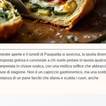
estre aperte e il lunedì di Pasquetta si avvicina, la tavola divent
 risposta golosa e conviviale a chi vuole portare in tavola qualc
nterpretata in chiave rustica, con una mollica soffice che abbracc
erdure di stagione. Non è un capriccio gastronomico, ma una scel
ostanza di un pane farcito che sfama e scalda i cuori, anche