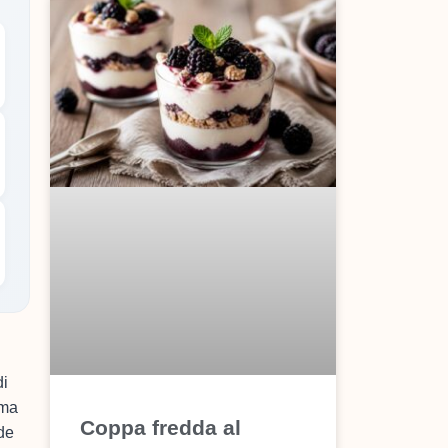
di
ima
Coppa fredda al
nde