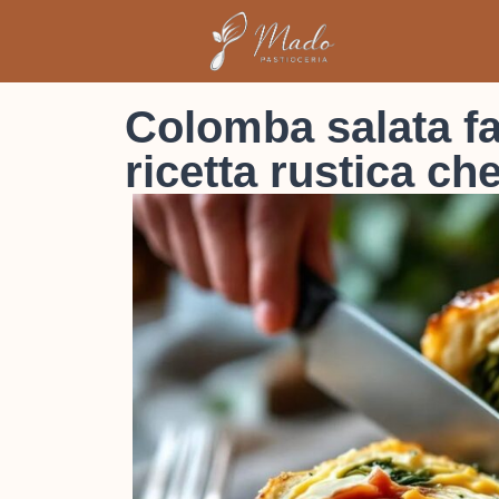
Colomba salata fa
ricetta rustica che