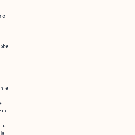
hio
i
ebbe
n le
e
e in
i
are
lla