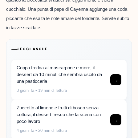
cucchiaio. Una punta di pepe di Cayenna aggiunge una coda
piccante che esalta le note amare del fondente. Servite subito
in tazze scaldate.
LEGGI ANCHE
Coppa fredda al mascarpone e more, il
dessert da 10 minuti che sembra uscito da
→
una pasticceria
3 giorni fa
• 19 min di lettura
Zuccotto al limone e frutti di bosco senza
cottura, il dessert fresco che fa scena con
→
poco lavoro
4 giorni fa
• 20 min di lettura