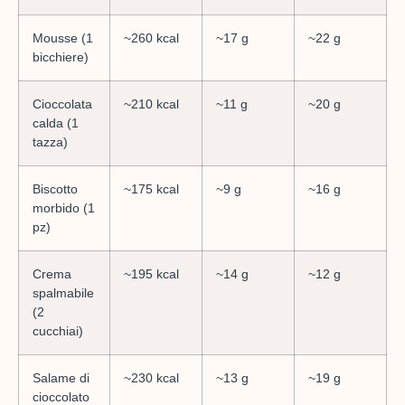
Mousse (1
~260 kcal
~17 g
~22 g
bicchiere)
Cioccolata
~210 kcal
~11 g
~20 g
calda (1
tazza)
Biscotto
~175 kcal
~9 g
~16 g
morbido (1
pz)
Crema
~195 kcal
~14 g
~12 g
spalmabile
(2
cucchiai)
Salame di
~230 kcal
~13 g
~19 g
cioccolato