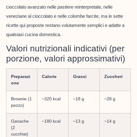
cioccolato avanzato nelle
pastiere
reinterpretate, nelle
veneziane al cioccolato e nelle colombe farcite, ma le sette
ricette qui proposte restano volutamente semplici e adatte a
qualsiasi cucina domestica.
Valori nutrizionali indicativi (per
porzione, valori approssimativi)
Preparazi
Calorie
Grassi
Zuccheri
one
Brownie (1
~320 kcal
~18 g
~28 g
pezzo)
Ganache
~180 kcal
~13 g
~14 g
(2
cucchiai)