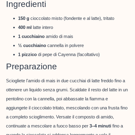
Ingredienti
150 g
cioccolato misto (fondente e al latte), tritato
400 ml
latte intero
1 cucchiaino
amido di mais
½ cucchiaino
cannella in polvere
1 pizzico
di pepe di Cayenna (facoltativo)
Preparazione
Sciogliete l'amido di mais in due cucchiai di latte freddo fino a
ottenere un liquido senza grumi. Scaldate il resto del latte in un
pentolino con la cannella, poi abbassate la fiamma e
aggiungete il cioccolato tritato, mescolando con una frusta fino
a completo scioglimento. Versate il composto di amido,
continuate a mescolare a fuoco basso per
3–4 minuti
fino a
quando la cioccolata si addensa leggermente e vela il