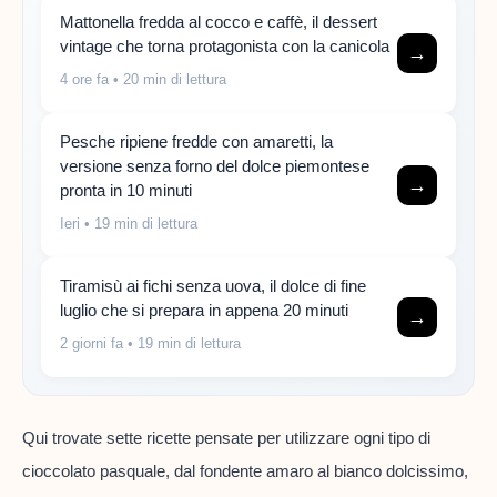
Mattonella fredda al cocco e caffè, il dessert
vintage che torna protagonista con la canicola
→
4 ore fa
• 20 min di lettura
Pesche ripiene fredde con amaretti, la
versione senza forno del dolce piemontese
→
pronta in 10 minuti
Ieri
• 19 min di lettura
Tiramisù ai fichi senza uova, il dolce di fine
luglio che si prepara in appena 20 minuti
→
2 giorni fa
• 19 min di lettura
Qui trovate sette ricette pensate per utilizzare ogni tipo di
cioccolato pasquale, dal fondente amaro al bianco dolcissimo,