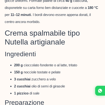
gocce uniformi. Formate palline di circa
40 g
ciascuna,
disponetele su carta forno ben distanziate e cuocete a
180 °C
per
11–12 minuti
. I bordi devono essere appena dorati, il
centro ancora morbido.
Crema spalmabile tipo
Nutella artigianale
Ingredienti
200 g
cioccolato fondente o al latte, tritato
150 g
nocciole tostate e pelate
3 cucchiai
zucchero a velo
2 cucchiai
olio di semi di girasole
1 pizzico
di sale
Preparazione