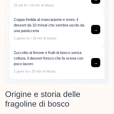
22 ore fa
• 19 min di lettura
Coppa fredda al mascarpone e more, il
dessert da 10 minuti che sembra uscito da
→
una pasticceria
1 giorno fa
• 19 min di lettura
Zuccotto al limone e frutti di bosco senza
cottura, il dessert fresco che fa scena con
→
poco lavoro
2 giorni fa
• 20 min di lettura
Origine e storia delle
fragoline di bosco