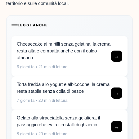
territorio e sulle comunità locali.
LEGGI ANCHE
Cheesecake ai mirtilli senza gelatina, la crema
resta alta e compatta anche con il caldo
→
africano
6 giorni fa
• 21 min di lettura
Torta fredda allo yogurt e albicocche, la crema
resta stabile senza colla di pesce
→
7 giorni fa
• 20 min di lettura
Gelato alla stracciatella senza gelatiera, il
passaggio che evita i cristalli di ghiaccio
→
8 giorni fa
• 20 min di lettura