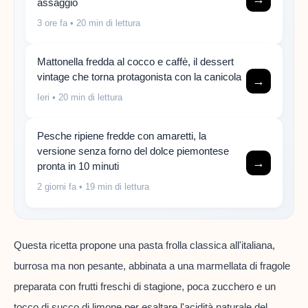
assaggio
3 ore fa
• 20 min di lettura
Mattonella fredda al cocco e caffè, il dessert
vintage che torna protagonista con la canicola
→
Ieri
• 20 min di lettura
Pesche ripiene fredde con amaretti, la
versione senza forno del dolce piemontese
→
pronta in 10 minuti
2 giorni fa
• 19 min di lettura
Questa ricetta propone una pasta frolla classica all'italiana,
burrosa ma non pesante, abbinata a una marmellata di fragole
preparata con frutti freschi di stagione, poca zucchero e un
tocco di succo di limone per esaltare l'acidità naturale del