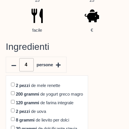
15
25
facile
€
Ingredienti
–
+
persone
2
pezzi
de mele renette
200
grammi
de yogurt greco magro
120
grammi
de farina integrale
2
pezzi
de uova
8
grammi
de lievito per dolci
30
grammi
de dolcificante stevia