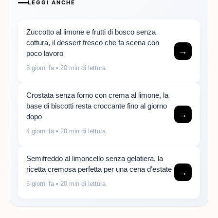
LEGGI ANCHE
Zuccotto al limone e frutti di bosco senza
cottura, il dessert fresco che fa scena con
→
poco lavoro
3 giorni fa
• 20 min di lettura
Crostata senza forno con crema al limone, la
base di biscotti resta croccante fino al giorno
→
dopo
4 giorni fa
• 20 min di lettura
Semifreddo al limoncello senza gelatiera, la
ricetta cremosa perfetta per una cena d’estate
→
5 giorni fa
• 20 min di lettura