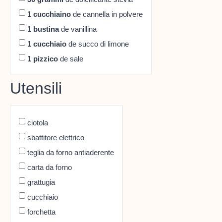
1
cucchiaino
de cannella in polvere
1
bustina
de vanillina
1
cucchiaio
de succo di limone
1
pizzico
de sale
Utensili
ciotola
sbattitore elettrico
teglia da forno antiaderente
carta da forno
grattugia
cucchiaio
forchetta