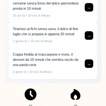
versione senza forno del dolce piemontese
→
pronta in 10 minuti
20 ore fa
• 19 min di lettura
Tiramisù ai fichi senza uova, il dolce di fine
luglio che si prepara in appena 20 minuti
→
1 giorno fa
• 19 min di lettura
Coppa fredda al mascarpone e more, il
dessert da 10 minuti che sembra uscito da
→
una pasticceria
2 giorni fa
• 19 min di lettura