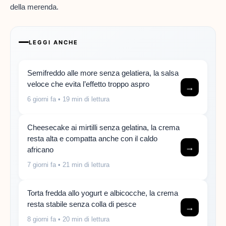
della merenda.
LEGGI ANCHE
Semifreddo alle more senza gelatiera, la salsa
veloce che evita l’effetto troppo aspro
→
6 giorni fa
• 19 min di lettura
Cheesecake ai mirtilli senza gelatina, la crema
resta alta e compatta anche con il caldo
→
africano
7 giorni fa
• 21 min di lettura
Torta fredda allo yogurt e albicocche, la crema
resta stabile senza colla di pesce
→
8 giorni fa
• 20 min di lettura