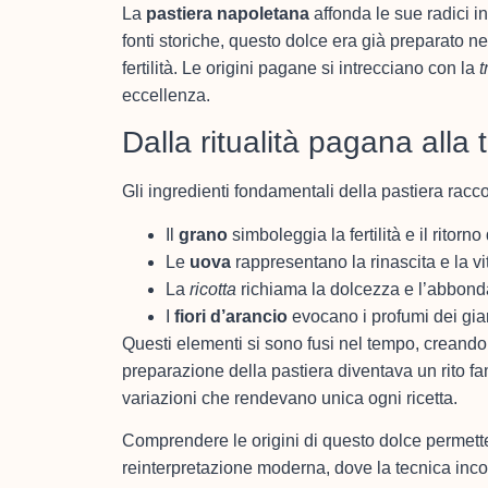
La
pastiera napoletana
affonda le sue radici i
fonti storiche, questo dolce era già preparato ne
fertilità. Le origini pagane si intrecciano con la
t
eccellenza.
Dalla ritualità pagana alla
Gli ingredienti fondamentali della pastiera racc
Il
grano
simboleggia la fertilità e il ritorn
Le
uova
rappresentano la rinascita e la v
La
ricotta
richiama la dolcezza e l’abbon
I
fiori d’arancio
evocano i profumi dei gia
Questi elementi si sono fusi nel tempo, creando u
preparazione della pastiera diventava un rito f
variazioni che rendevano unica ogni ricetta.
Comprendere le origini di questo dolce permette
reinterpretazione moderna, dove la tecnica incont