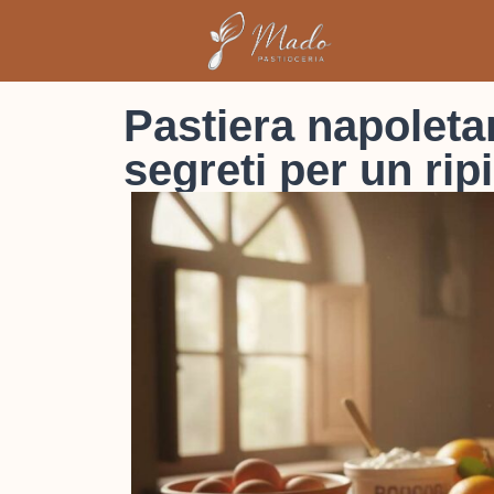
Pastiera napoletan
segreti per un ri