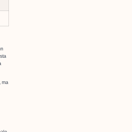
un
esta
a
e, ma
pale.