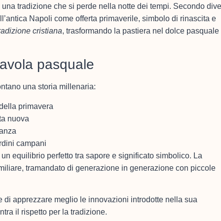
n una tradizione che si perde nella notte dei tempi. Secondo div
ll’antica Napoli come offerta primaverile, simbolo di rinascita e
radizione cristiana
, trasformando la pastiera nel dolce pasquale
 tavola pasquale
ontano una storia millenaria:
o della primavera
ita nuova
danza
rdini campani
n equilibrio perfetto tra sapore e significato simbolico. La
amiliare, tramandato di generazione in generazione con piccole
 di apprezzare meglio le innovazioni introdotte nella sua
ra il rispetto per la tradizione.