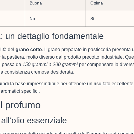
Buona
Ottima
No
Sì
ia: un dettaglio fondamentale
lità del
grano cotto
. Il grano preparato in pasticceria presenta 
 la pastiera, molto diverso dal prodotto precotto industriale. Qu
si passa da
150 grammi a 200 grammi
per compensare la divers
e la consistenza cremosa desiderata.
quindi la base imprescindibile per ottenere un risultato eccellent
romatici specifici.
 il profumo
 all’olio essenziale
 cremoso perfetto risiede nella scelta dell’aromatizzante princi