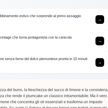
l’abbinamento estivo che sorprende al primo assaggio
→
t vintage che torna protagonista con la canicola
→
one senza forno del dolce piemontese pronta in 10 minuti
→
hezza del burro, la freschezza del succo di limone e la consistenz
zza che rende il plumcake un classico intramontabile. Ma il vero
limone che concentra gli oli essenziali e trasforma un impasto
le. Se avete la fortuna di trovare limoni non trattati al mercato,