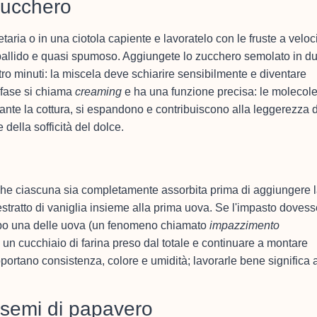
 zucchero
taria o in una ciotola capiente e lavoratelo con le fruste a veloc
 pallido e quasi spumoso. Aggiungete lo zucchero semolato in d
ro minuti: la miscela deve schiarire sensibilmente e diventare
 fase si chiama
creaming
e ha una funzione precisa: le molecole
rante la cottura, si espandono e contribuiscono alla leggerezza 
ella sofficità del dolce.
che ciascuna sia completamente assorbita prima di aggiungere 
stratto di vaniglia insieme alla prima uova. Se l'impasto dovess
opo una delle uova (un fenomeno chiamato
impazzimento
un cucchiaio di farina preso dal totale e continuare a montare
portano consistenza, colore e umidità; lavorarle bene significa 
i semi di papavero