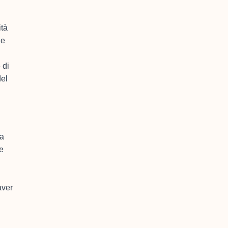
ità
ue
 di
del
la
e
aver