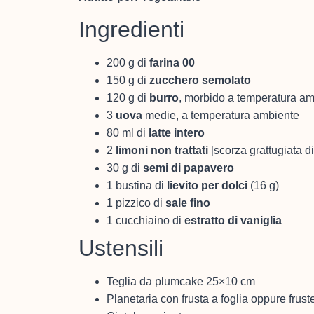
Ingredienti
200 g di
farina 00
150 g di
zucchero semolato
120 g di
burro
, morbido a temperatura a
3
uova
medie, a temperatura ambiente
80 ml di
latte intero
2
limoni non trattati
[scorza grattugiata d
30 g di
semi di papavero
1 bustina di
lievito per dolci
(16 g)
1 pizzico di
sale fino
1 cucchiaino di
estratto di vaniglia
Ustensili
Teglia da plumcake 25×10 cm
Planetaria con frusta a foglia oppure fruste