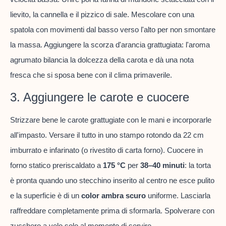
lievito, la cannella e il pizzico di sale. Mescolare con una
spatola con movimenti dal basso verso l'alto per non smontare
la massa. Aggiungere la scorza d'arancia grattugiata: l'aroma
agrumato bilancia la dolcezza della carota e dà una nota
fresca che si sposa bene con il clima primaverile.
3. Aggiungere le carote e cuocere
Strizzare bene le carote grattugiate con le mani e incorporarle
all'impasto. Versare il tutto in uno stampo rotondo da 22 cm
imburrato e infarinato (o rivestito di carta forno). Cuocere in
forno statico preriscaldato a
175 °C
per
38–40 minuti
: la torta
è pronta quando uno stecchino inserito al centro ne esce pulito
e la superficie è di un
color ambra scuro
uniforme. Lasciarla
raffreddare completamente prima di sformarla. Spolverare con
zucchero a velo solo al momento di servire.