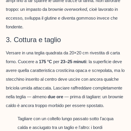
ampi fino a far sparire le ultime tracce di farina. Non lavorare
troppo: un impasto da brownie
overworked
, cioè lavorato in
eccesso, sviluppa il glutine e diventa gommoso invece che
fondente.
3. Cottura e taglio
Versare in una teglia quadrata da 20×20 cm rivestita di carta
forno. Cuocere a
175 °C
per
23–25 minuti
: la superficie deve
avere quella caratteristica crosticina opaca e screpolata, ma lo
stecchino inserito al centro deve uscire con ancora qualche
briciola umida attaccata. Lasciare raffreddare completamente
nella teglia — almeno
due ore
— prima di tagliare: un brownie
caldo è ancora troppo morbido per essere spostato.
Tagliare con un coltello lungo passato sotto l'acqua
calda e asciugato tra un taglio e l'altro: i bordi