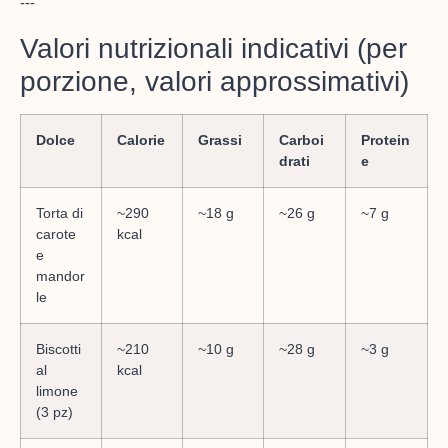
---
Valori nutrizionali indicativi (per
porzione, valori approssimativi)
Dolce
Calorie
Grassi
Carboi
Protein
drati
e
Torta di
~290
~18 g
~26 g
~7 g
carote
kcal
e
mandor
le
Biscotti
~210
~10 g
~28 g
~3 g
al
kcal
limone
(3 pz)