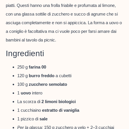
piatti. Questi hanno una frolla friabile e profumata al limone,
con una glassa sottile di zucchero e succo di agrume che si
asciuga completamente e non si appiccica. La forma a uovo o
a coniglio è facoltativa ma ci vuole poco per farsi amare dai
bambini al tavolo da picnic.
Ingredienti
250 g
farina 00
120 g
burro freddo
a cubetti
100 g
zucchero semolato
1
uovo
intero
La scorza di
2 limoni biologici
1 cucchiaino
estratto di vaniglia
1 pizzico di
sale
Per la glassa:
150 g zucchero a velo + 2–3 cucchiai