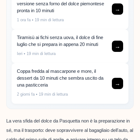
versione senza forno del dolce piemontese
→
pronta in 10 minuti
1 ora fa
• 19 min di lettura
Tiramisù ai fichi senza uova, il dolce di fine
luglio che si prepara in appena 20 minuti
→
Ieri
• 19 min di lettura
Coppa fredda al mascarpone e more, il
dessert da 10 minuti che sembra uscito da
→
una pasticceria
2 giorni fa
• 19 min di lettura
La vera sfida del dolce da Pasquetta non è la preparazione in
sé, ma il trasporto: deve sopravvivere al bagagliaio dell'auto, al
caldo del primo sole di aprile, e arrivare integro su un telo da