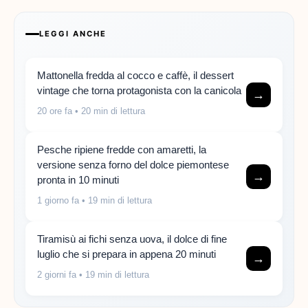
LEGGI ANCHE
Mattonella fredda al cocco e caffè, il dessert
vintage che torna protagonista con la canicola
→
20 ore fa
• 20 min di lettura
Pesche ripiene fredde con amaretti, la
versione senza forno del dolce piemontese
→
pronta in 10 minuti
1 giorno fa
• 19 min di lettura
Tiramisù ai fichi senza uova, il dolce di fine
luglio che si prepara in appena 20 minuti
→
2 giorni fa
• 19 min di lettura