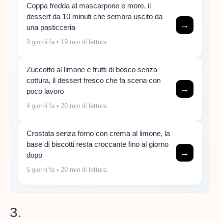
Coppa fredda al mascarpone e more, il
dessert da 10 minuti che sembra uscito da
→
una pasticceria
3 giorni fa
• 19 min di lettura
Zuccotto al limone e frutti di bosco senza
cottura, il dessert fresco che fa scena con
→
poco lavoro
4 giorni fa
• 20 min di lettura
Crostata senza forno con crema al limone, la
base di biscotti resta croccante fino al giorno
→
dopo
5 giorni fa
• 20 min di lettura
3.