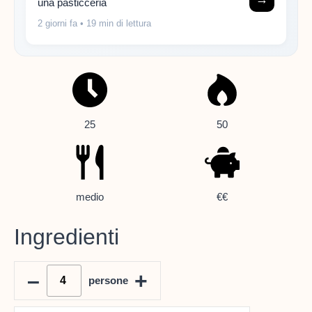
una pasticceria
2 giorni fa
• 19 min di lettura
25
50
medio
€€
Ingredienti
–
+
persone