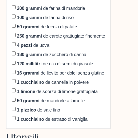
200
grammi
de farina di mandorle
100
grammi
de farina di riso
50
grammi
de fecola di patate
250
grammi
de carote grattugiate finemente
4
pezzi
de uova
180
grammi
de zucchero di canna
120
millilitri
de olio di semi di girasole
16
grammi
de lievito per dolci senza glutine
1
cucchiaino
de cannella in polvere
1
limone
de scorza di limone grattugiata
50
grammi
de mandorle a lamelle
1
pizzico
de sale fino
1
cucchiaino
de estratto di vaniglia
Utensili