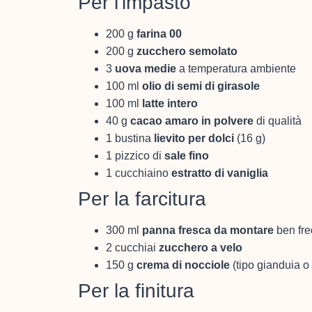
Per l'impasto
200 g
farina 00
200 g
zucchero semolato
3
uova medie
a temperatura ambiente
100 ml
olio di semi di girasole
100 ml
latte intero
40 g
cacao amaro in polvere
di qualità
1 bustina
lievito per dolci
(16 g)
1 pizzico di
sale fino
1 cucchiaino
estratto di vaniglia
Per la farcitura
300 ml
panna fresca da montare
ben fr
2 cucchiai
zucchero a velo
150 g
crema di nocciole
(tipo gianduia o
Per la finitura