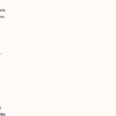
gete
ore
,
5
tto