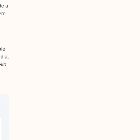
de a
ere
le:
edia,
llo