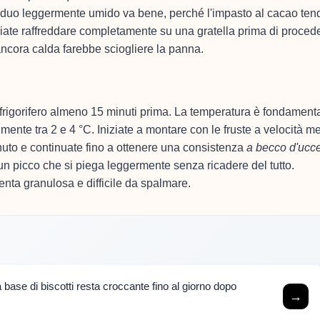
siduo leggermente umido va bene, perché l'impasto al cacao ten
iate raffreddare completamente su una gratella prima di proced
 ancora calda farebbe sciogliere la panna.
 frigorifero almeno 15 minuti prima. La temperatura è fondamenta
lmente tra 2 e 4 °C. Iniziate a montare con le fruste a velocità m
nuto e continuate fino a ottenere una consistenza
a becco d'ucce
n picco che si piega leggermente senza ricadere del tutto.
nta granulosa e difficile da spalmare.
base di biscotti resta croccante fino al giorno dopo
→