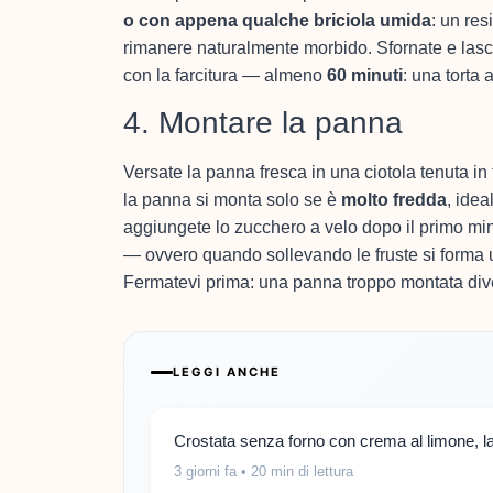
o con appena qualche briciola umida
: un re
rimanere naturalmente morbido. Sfornate e lasc
con la farcitura — almeno
60 minuti
: una torta
4. Montare la panna
Versate la panna fresca in una ciotola tenuta in
la panna si monta solo se è
molto fredda
, idea
aggiungete lo zucchero a velo dopo il primo mi
— ovvero quando sollevando le fruste si forma u
Fermatevi prima: una panna troppo montata dive
LEGGI ANCHE
Crostata senza forno con crema al limone, la 
3 giorni fa
• 20 min di lettura