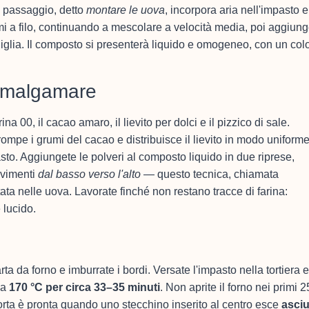
 passaggio, detto
montare le uova
, incorpora aria nell'impasto e
 semi a filo, continuando a mescolare a velocità media, poi aggiun
aniglia. Il composto si presenterà liquido e omogeneo, con un col
 amalgamare
a 00, il cacao amaro, il lievito per dolci e il pizzico di sale.
mpe i grumi del cacao e distribuisce il lievito in modo uniforme
to. Aggiungete le polveri al composto liquido in due riprese,
ovimenti
dal basso verso l'alto
— questo tecnica, chiamata
tata nelle uova. Lavorate finché non restano tracce di farina:
 lucido.
rta da forno e imburrate i bordi. Versate l'impasto nella tortiera e
 a
170 °C per circa 33–35 minuti
. Non aprite il forno nei primi 2
torta è pronta quando uno stecchino inserito al centro esce
asciu