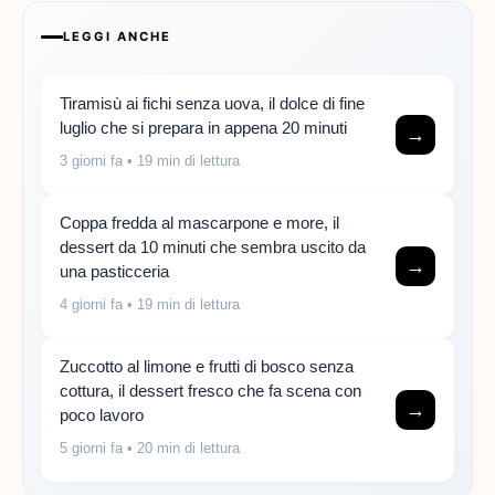
LEGGI ANCHE
Tiramisù ai fichi senza uova, il dolce di fine
luglio che si prepara in appena 20 minuti
→
3 giorni fa
• 19 min di lettura
Coppa fredda al mascarpone e more, il
dessert da 10 minuti che sembra uscito da
→
una pasticceria
4 giorni fa
• 19 min di lettura
Zuccotto al limone e frutti di bosco senza
cottura, il dessert fresco che fa scena con
→
poco lavoro
5 giorni fa
• 20 min di lettura