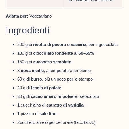
Adatta per:
Vegetariano
Ingredienti
500 g di
ricotta di pecora o vaccina
, ben sgocciolata
180 g di
cioccolato fondente al 60–65%
150 g di
zucchero semolato
3
uova medie
, a temperatura ambiente
60 g di
burro
, più un poco per lo stampo
40 g di
fecola di patate
30 g di
cacao amaro in polvere
, setacciato
1 cucchiaino di
estratto di vaniglia
1 pizzico di
sale fino
Zucchero a velo per decorare (facoltativo)