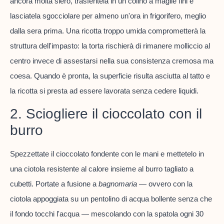
ancora molta siero, trasferitela in un colino a maglie fini e
lasciatela sgocciolare per almeno un'ora in frigorifero, meglio
dalla sera prima. Una ricotta troppo umida comprometterà la
struttura dell'impasto: la torta rischierà di rimanere molliccio al
centro invece di assestarsi nella sua consistenza cremosa ma
coesa. Quando è pronta, la superficie risulta asciutta al tatto e
la ricotta si presta ad essere lavorata senza cedere liquidi.
2. Sciogliere il cioccolato con il
burro
Spezzettate il cioccolato fondente con le mani e mettetelo in
una ciotola resistente al calore insieme al burro tagliato a
cubetti. Portate a fusione a
bagnomaria
— ovvero con la
ciotola appoggiata su un pentolino di acqua bollente senza che
il fondo tocchi l'acqua — mescolando con la spatola ogni 30