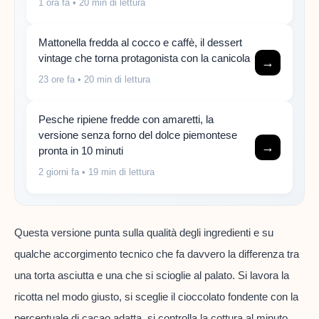
1 ora fa
• 20 min di lettura
Mattonella fredda al cocco e caffè, il dessert
vintage che torna protagonista con la canicola
→
23 ore fa
• 20 min di lettura
Pesche ripiene fredde con amaretti, la
versione senza forno del dolce piemontese
→
pronta in 10 minuti
2 giorni fa
• 19 min di lettura
Questa versione punta sulla qualità degli ingredienti e su
qualche accorgimento tecnico che fa davvero la differenza tra
una torta asciutta e una che si scioglie al palato. Si lavora la
ricotta nel modo giusto, si sceglie il cioccolato fondente con la
percentuale di cacao adatta, si controlla la cottura al minuto.