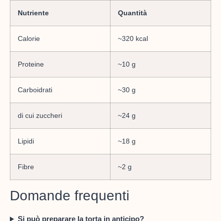
Nutriente
Quantità
Calorie
~320 kcal
Proteine
~10 g
Carboidrati
~30 g
di cui zuccheri
~24 g
Lipidi
~18 g
Fibre
~2 g
Domande frequenti
Si può preparare la torta in anticipo?