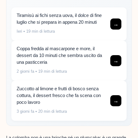
Tiramisù ai fichi senza uova, il dolce di fine
luglio che si prepara in appena 20 minuti
→
Ieri
• 19 min di lettura
Coppa fredda al mascarpone e more, il
dessert da 10 minuti che sembra uscito da
→
una pasticceria
2 giorni fa
• 19 min di lettura
Zuccotto al limone e frutti di bosco senza
cottura, il dessert fresco che fa scena con
→
poco lavoro
3 giorni fa
• 20 min di lettura
La colomba non è una brioche né un plumcake: è un grande