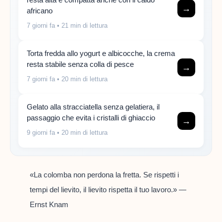
→
africano
7 giorni fa
• 21 min di lettura
Torta fredda allo yogurt e albicocche, la crema
resta stabile senza colla di pesce
→
7 giorni fa
• 20 min di lettura
Gelato alla stracciatella senza gelatiera, il
passaggio che evita i cristalli di ghiaccio
→
9 giorni fa
• 20 min di lettura
«La colomba non perdona la fretta. Se rispetti i
tempi del lievito, il lievito rispetta il tuo lavoro.» —
Ernst Knam